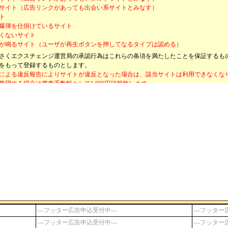
サイト（広告リンクがあっても出会い系サイトとみなす）
ト
爆弾を仕掛けているサイト
くないサイト
が鳴るサイト（ユーザが再生ボタンを押してなるタイプは認める）
さくエクスチェンジ運営局の承認行為はこれらの条項を満たしたことを保証するも
をもって登録するものとします。
による違反報告によりサイトが違反となった場合は、該当サイトは利用できなくな
希望する場合は審査手数料として1,000円頂戴致します。
害賠償
った行為により、オートサーフが阻害された場合、当サイトはユーザに対して賠償
ーザの退会
条に違反しないものの運営局が不適切とするユーザは退会を強制できるものとしま
責事項
が契約するレンタルサーバのメンテナンスによる急なサービス停止におけるユーザ
の運営状況、技術的理由により閉鎖を余儀なくされた場合のユーザの残りポイント
用規約の変更
用規約を変更できるものとします。その際には変更履歴を残すものとします。
---フッター広告申込受付中---
---フッター
月 8日 制定
---フッター広告申込受付中---
---フッター
6月25日 ５条（補足）を追記