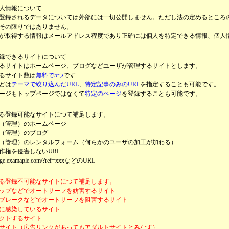
人情報について
登録されるデータについては外部には一切公開しません。ただし法の定めるところ
その限りではありません。
が取得する情報はメールアドレス程度であり正確には個人を特定できる情報、個人
録できるサイトについて
るサイトはホームページ、ブログなどユーザが管理するサイトとします。
るサイト数は
無料で5つ
です
どは
テーマで絞り込んだURL
、
特定記事のみのURL
を指定することも可能です。
ージもトップページではなくて
特定のページ
を登録することも可能です。
る登録可能なサイトにつて補足します。
（管理）のホームページ
（管理）のブログ
（管理）のレンタルフォーム（何らかのユーザの加工が加わる）
作権を侵害しないURL
ge.examaple.com/?ref=xxxなどのURL
る登録不可能なサイトにつて補足します。
ップなどでオートサーフを妨害するサイト
ブレークなどでオートサーフを阻害するサイト
に感染しているサイト
クトするサイト
サイト（広告リンクがあってもアダルトサイトとみなす）