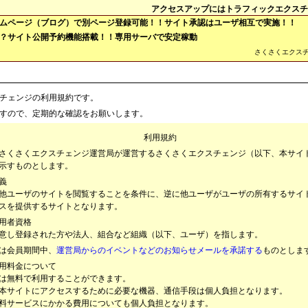
アクセスアップにはトラフィックエクスチ
ムページ（ブログ）で別ページ登録可能！！サイト承認はユーザ相互で実施！！
？サイト公開予約機能搭載！！専用サーバで安定稼動
さくさくエクス
チェンジの利用規約です。
すので、定期的な確認をお願いします。
利用規約
さくさくエクスチェンジ運営局が運営するさくさくエクスチェンジ（以下、本サイ
示すものとします。
義
他ユーザのサイトを閲覧することを条件に、逆に他ユーザがユーザの所有するサイ
スを提供するサイトとなります。
用者資格
意し登録された方や法人、組合など組織（以下、ユーザ）を指します。
は会員期間中、
運営局からのイベントなどのお知らせメールを承諾する
ものとしま
用料金について
は無料で利用することができます。
本サイトにアクセスするために必要な機器、通信手段は個人負担となります。
料サービスにかかる費用についても個人負担となります。