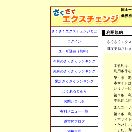
同ホー
業界初
さくさくエクスチェンジとは
利用規約
ログイン
さくさくエクス
都度更新されま
ユーザ登録（無料）
今月のさくさくランキング
本規約は、
利用条件を
先月のさくさくランキング
第１条 定
累計さくさくランキング
本サイトは
いうサービ
よくあるＱ＆Ａ
第２条 利
本規約に同
お問い合わせ
またユーザ
有料メニュー一覧
第３条 利
・本サイト
運営局ブログ
・ただし、
・また、有
利用規約