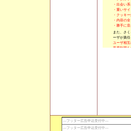
・出会い系
・重いサイ
・クッキー
・内容の全
・勝手に音
また、さく
ーザが責任
ユーザ相互
再度利用を
第６条 損
ユーザの行
とします。
第７条 ユ
・前述第６
第８条 免
・本サイト
・本サイト
責
第９条 利
運営局は利
履歴
---フッター広告申込受付中---
2006年 6
---フッター広告申込受付中---
2006年 