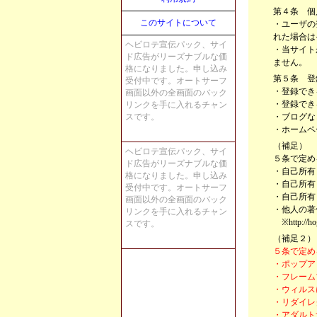
第４条 個
このサイトについて
・ユーザの
れた場合は
ヘビロテ宣伝パック、サイ
・当サイト
ド広告がリーズナブルな価
ません。
格になりました。申し込み
第５条 登
受付中です。オートサーフ
・登録でき
画面以外の全画面のバック
・登録でき
リンクを手に入れるチャン
スです。
・ブログな
・ホームペ
（補足）
ヘビロテ宣伝パック、サイ
５条で定め
ド広告がリーズナブルな価
・自己所有
格になりました。申し込み
・自己所有
受付中です。オートサーフ
・自己所有
画面以外の全画面のバック
・他人の著
リンクを手に入れるチャン
※http://ho
スです。
（補足２）
５条で定め
・ポップア
・フレーム
・ウィルス
・リダイレ
・アダルト