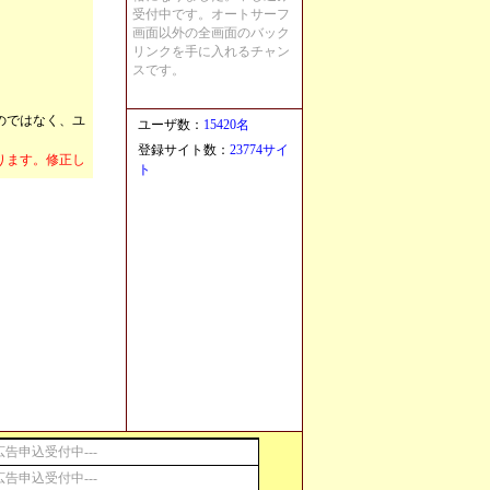
受付中です。オートサーフ
画面以外の全画面のバック
リンクを手に入れるチャン
スです。
のではなく、ユ
ユーザ数：
15420名
登録サイト数：
23774サイ
ります。修正し
ト
責任を問うもの
す。
への免責
などの債権の免
広告申込受付中---
広告申込受付中---