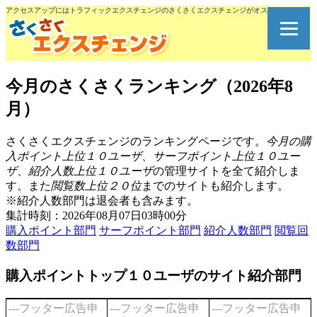
アクセスアップにはトラフィックエクスチェンジのさくさくエクスチェンジがオススメです。
今月のさくさくランキング（2026年8
月）
さくさくエクスチェンジのランキングページです。
今月の購
入ポイント上位１０ユーザ
、
サーフポイント上位１０ユー
ザ
、
紹介人数上位１０ユーザ
の管理サイトを全て紹介しま
す。また
閲覧数上位２０位
までのサイトも紹介します。
※紹介人数部門は退会者も含みます。
集計時刻：2026年08月07日03時00分
購入ポイント部門
サーフポイント部門
紹介人数部門
閲覧回
数部門
購入ポイントトップ１０ユーザのサイト紹介部門
---フッター広告申
---フッター広告申
---フッター広告申